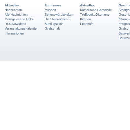
Aktuelles
Tourismus
Aktuelles
Geschi
Nachrichten
Museen
Katholische Gemeinde
Stadtge
Alle Nachrichten
Sehenswürdigkeiten
Treffpunkt Ökumene
Geschic
Meistgelesene Artikel
Die Steinreichen 5
Kirchen
"Daran 
RSS Newsfeed
Ausflugsziele
Friedhöfe
Ereigni
Veranstaltungskalender
Grafschaft
Grafsch
Informationen
Bauwer
Bauwer