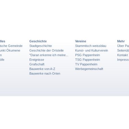
lles
Geschichte
Vereine
Mehr
lische Gemeinde
Stadtgeschichte
Stammtisch weissblau
Über Pa
punkt Ökumene
Geschichte der Ortsteile
Kunst- und Kulturverein
Seitenüb
en
"Daran erkenne ich meine...
PSG Pappenheim
Kontakt
öfe
Ereignisse
TSG Pappenheim
Impres
Grafschaft
TV Pappenheim
Bauwerke von A-Z
Werbegemeinschaft
Bauwerke nach Orten