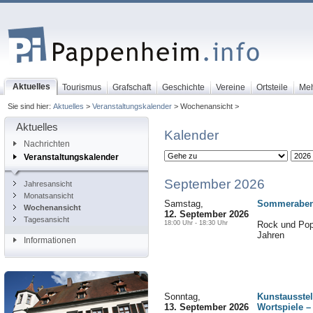
Aktuelles
Tourismus
Grafschaft
Geschichte
Vereine
Ortsteile
Me
Sie sind hier:
Aktuelles
>
Veranstaltungskalender
> Wochenansicht >
Aktuelles
Kalender
Nachrichten
Veranstaltungskalender
September 2026
Jahresansicht
Monatsansicht
Samstag,
Sommerabend
Wochenansicht
12. September 2026
Tagesansicht
18:00 Uhr - 18:30 Uhr
Rock und Pop
Jahren
Informationen
Sonntag,
Kunstausstel
13. September 2026
Wortspiele –