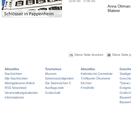
14:00 Uhr - 17:00 Uhr
Anna Ottman: 
Malerei
Diese Seite drucken
Diese Seite 
Aktuelles
Tourismus
Aktuelles
Geschi
Nachrichten
Museen
Katholische Gemeinde
Stadtge
Alle Nachrichten
Sehenswürdigkeiten
Treffpunkt Ökumene
Geschic
Meistgelesene Artikel
Die Steinreichen 5
Kirchen
"Daran 
RSS Newsfeed
Ausflugsziele
Friedhöfe
Ereigni
Veranstaltungskalender
Grafschaft
Grafsch
Informationen
Bauwer
Bauwer