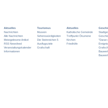
Aktuelles
Tourismus
Aktuelles
Geschi
Nachrichten
Museen
Katholische Gemeinde
Stadtge
Alle Nachrichten
Sehenswürdigkeiten
Treffpunkt Ökumene
Geschic
Meistgelesene Artikel
Die Steinreichen 5
Kirchen
"Daran 
RSS Newsfeed
Ausflugsziele
Friedhöfe
Ereigni
Veranstaltungskalender
Grafschaft
Grafsch
Informationen
Bauwer
Bauwer