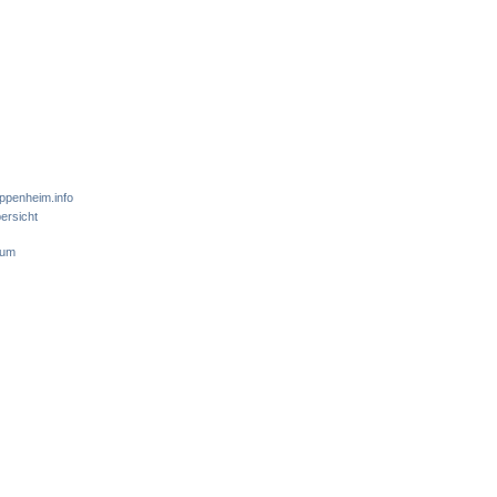
ppenheim.info
ersicht
sum