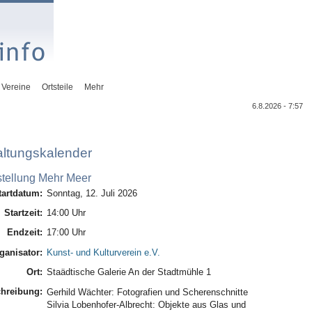
Vereine
Ortsteile
Mehr
6.8.2026 - 7:57
altungskalender
tellung Mehr Meer
tartdatum:
Sonntag, 12. Juli 2026
Startzeit:
14:00 Uhr
Endzeit:
17:00 Uhr
ganisator:
Kunst- und Kulturverein e.V.
Ort:
Staädtische Galerie An der Stadtmühle 1
hreibung:
Gerhild Wächter: Fotografien und Scherenschnitte
Silvia Lobenhofer-Albrecht: Objekte aus Glas und