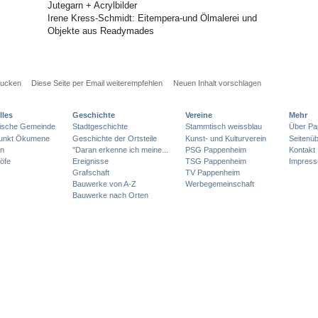
Jutegarn + Acrylbilder
Irene Kress-Schmidt: Eitempera-und Ölmalerei und
Objekte aus Readymades
rucken
Diese Seite per Email weiterempfehlen
Neuen Inhalt vorschlagen
lles
Geschichte
Vereine
Mehr
lische Gemeinde
Stadtgeschichte
Stammtisch weissblau
Über Pa
punkt Ökumene
Geschichte der Ortsteile
Kunst- und Kulturverein
Seitenüb
en
"Daran erkenne ich meine...
PSG Pappenheim
Kontakt
öfe
Ereignisse
TSG Pappenheim
Impres
Grafschaft
TV Pappenheim
Bauwerke von A-Z
Werbegemeinschaft
Bauwerke nach Orten