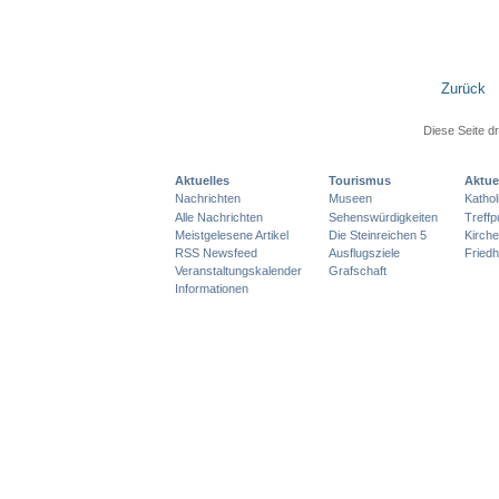
Zurück
Diese Seite d
Aktuelles
Tourismus
Aktue
Nachrichten
Museen
Katho
Alle Nachrichten
Sehenswürdigkeiten
Treff
Meistgelesene Artikel
Die Steinreichen 5
Kirch
RSS Newsfeed
Ausflugsziele
Friedh
Veranstaltungskalender
Grafschaft
Informationen