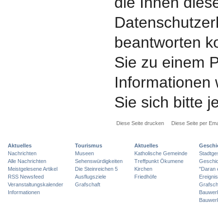
die Ihnen dies
Datenschutzerk
beantworten k
Sie zu einem P
Informationen
Sie sich bitte 
Diese Seite drucken
Diese Seite per Ema
Aktuelles
Tourismus
Aktuelles
Geschi
Nachrichten
Museen
Katholische Gemeinde
Stadtge
Alle Nachrichten
Sehenswürdigkeiten
Treffpunkt Ökumene
Geschic
Meistgelesene Artikel
Die Steinreichen 5
Kirchen
"Daran 
RSS Newsfeed
Ausflugsziele
Friedhöfe
Ereigni
Veranstaltungskalender
Grafschaft
Grafsch
Informationen
Bauwer
Bauwer