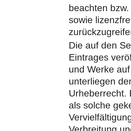
beachten bzw. a
sowie lizenzfr
zurückzugreife
Die auf den Se
Eintrages veröf
und Werke auf
unterliegen d
Urheberrecht. B
als solche gek
Vervielfältigun
Verbreitung un