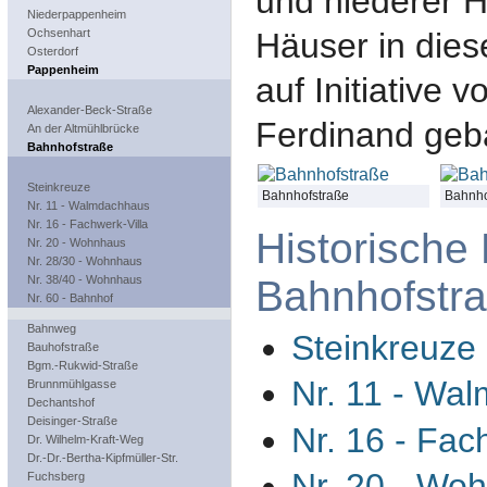
und niederer H
Niederpappenheim
Ochsenhart
Häuser in dies
Osterdorf
Pappenheim
auf Initiative 
Alexander-Beck-Straße
Ferdinand geb
An der Altmühlbrücke
Bahnhofstraße
Steinkreuze
Bahnhofstraße
Bahnho
Nr. 11 - Walmdachhaus
Nr. 16 - Fachwerk-Villa
Historische
Nr. 20 - Wohnhaus
Nr. 28/30 - Wohnhaus
Nr. 38/40 - Wohnhaus
Bahnhofstr
Nr. 60 - Bahnhof
Bahnweg
Steinkreuze
Bauhofstraße
Bgm.-Rukwid-Straße
Nr. 11 - Wa
Brunnmühlgasse
Dechantshof
Deisinger-Straße
Nr. 16 - Fac
Dr. Wilhelm-Kraft-Weg
Dr.-Dr.-Bertha-Kipfmüller-Str.
Nr. 20 - Wo
Fuchsberg