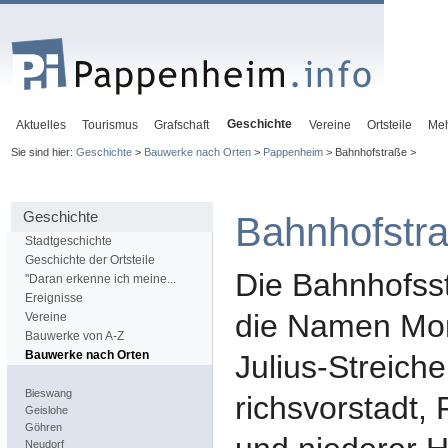
Geschichte
Aktuelles
Tourismus
Grafschaft
Vereine
Ortsteile
Me
Sie sind hier:
Geschichte
>
Bauwerke nach Orten
>
Pappenheim
> Bahnhofstraße >
Geschichte
Bahnhofstr
Stadtgeschichte
Geschichte der Ortsteile
Die Bahnhofsst
"Daran erkenne ich meine...
Ereignisse
die Namen Mo
Vereine
Bauwerke von A-Z
Bauwerke nach Orten
Julius-Streiche
Bieswang
richsvorstadt, 
Geislohe
Göhren
Neudorf