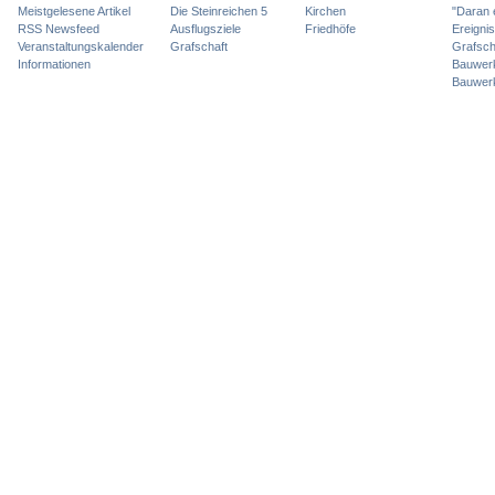
Meistgelesene Artikel
Die Steinreichen 5
Kirchen
"Daran 
RSS Newsfeed
Ausflugsziele
Friedhöfe
Ereigni
Veranstaltungskalender
Grafschaft
Grafsch
Informationen
Bauwer
Bauwer