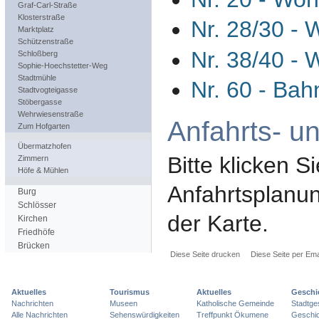
Graf-Carl-Straße
Klosterstraße
Nr. 28/30 -
Marktplatz
Schützenstraße
Nr. 38/40 -
Schloßberg
Sophie-Hoechstetter-Weg
Stadtmühle
Nr. 60 - Bah
Stadtvogteigasse
Stöbergasse
Wehrwiesenstraße
Anfahrts- u
Zum Hofgarten
Übermatzhofen
Bitte klicken Si
Zimmern
Höfe & Mühlen
Anfahrtsplanun
Burg
Schlösser
der Karte.
Kirchen
Friedhöfe
Brücken
Diese Seite drucken
Diese Seite per Ema
Aktuelles
Tourismus
Aktuelles
Geschi
Nachrichten
Museen
Katholische Gemeinde
Stadtge
Alle Nachrichten
Sehenswürdigkeiten
Treffpunkt Ökumene
Geschic