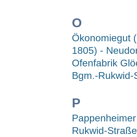
O
Ökonomiegut (
1805) - Neudor
Ofenfabrik Glö
Bgm.-Rukwid-S
P
Pappenheimer 
Rukwid-Straße