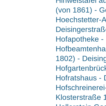
Hinweistafel a
(von 1861) - 
Hoechstetter-
Deisingerstraß
Hofapotheke - 
Hofbeamtenhau
1802) - Deisin
Hofgartenbrüc
Hofratshaus - 
Hofschreinerei
Klosterstraße 