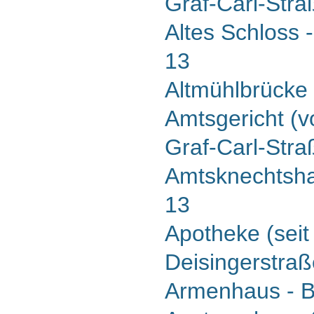
Graf-Carl-Stra
Altes Schloss 
13
Altmühlbrücke
Amtsgericht (v
Graf-Carl-Stra
Amtsknechtsha
13
Apotheke (seit
Deisingerstraß
Armenhaus - B