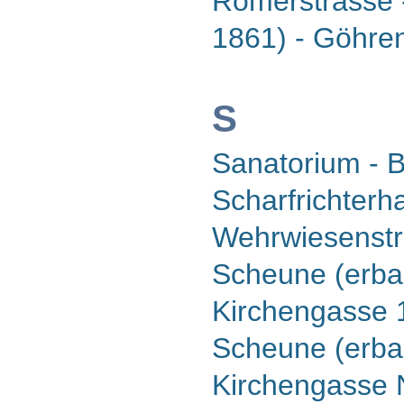
Römerstrasse -
1861) - Göhre
S
Sanatorium - 
Scharfrichterh
Wehrwiesenst
Scheune (erbau
Kirchengasse 
Scheune (erbau
Kirchengasse 