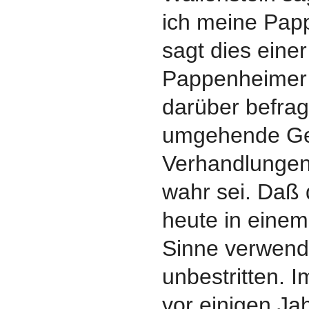
ich meine Pap
sagt dies eine
Pappenheimer K
darüber befrag
umgehende Ge
Verhandlungen
wahr sei. Daß
heute in eine
Sinne verwende
unbestritten. 
vor einigen Ja