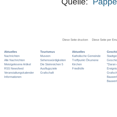
Quelle:
Pappe
Diese Seite drucken
Diese Seite per Ema
Aktuelles
Tourismus
Aktuelles
Geschi
Nachrichten
Museen
Katholische Gemeinde
Stadtge
Alle Nachrichten
Sehenswürdigkeiten
Treffpunkt Ökumene
Geschic
Meistgelesene Artikel
Die Steinreichen 5
Kirchen
"Daran 
RSS Newsfeed
Ausflugsziele
Friedhöfe
Ereigni
Veranstaltungskalender
Grafschaft
Grafsch
Informationen
Bauwer
Bauwer