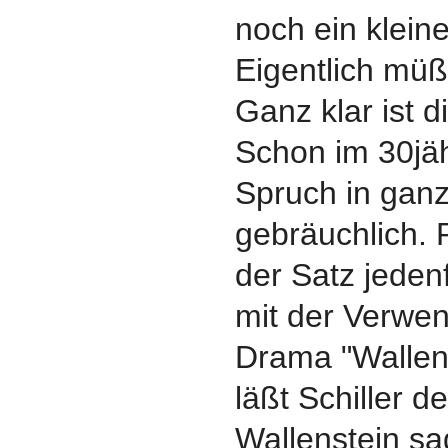
noch ein klein
Eigentlich mü
Ganz klar ist d
Schon im 30jäh
Spruch in gan
gebräuchlich. P
der Satz jedenf
mit der Verwe
Drama "Wallens
läßt Schiller d
Wallenstein sa