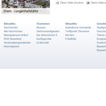
Diese Seite drucken
Diese Seite 
Aktuelles
Tourismus
Aktuelles
Geschi
Nachrichten
Museen
Katholische Gemeinde
Stadtge
Alle Nachrichten
Sehenswürdigkeiten
Treffpunkt Ökumene
Geschic
Meistgelesene Artikel
Die Steinreichen 5
Kirchen
"Daran 
RSS Newsfeed
Ausflugsziele
Friedhöfe
Ereigni
Veranstaltungskalender
Grafschaft
Grafsch
Informationen
Bauwer
Bauwer