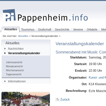
Aktuelles
Tourismus
Grafschaft
Geschichte
Vereine
Ortsteile
Me
Sie sind hier:
Aktuelles
> Veranstaltungskalender >
Aktuelles
Veranstaltungskalender
Nachrichten
Sommerabend mit Musik: Com
Veranstaltungskalender
Startdatum:
Samstag, 20
Jahresansicht
Startzeit:
19:00 Uhr
Monatsansicht
Wochenansicht
Endzeit:
22:00 Uhr
Tagesansicht
Organisator:
Kunst- und K
Informationen
Ort:
K14 Kloster
Beschreibung:
Echt Münchn
Zurück