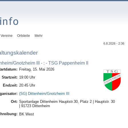
Vereine
Ortsteile
Mehr
6.8.2026 - 2:36
altungskalender
nheim/Gnotzheim III - : - TSG Pappenheim II
tartdatum:
Freitag, 15. Mai 2026
Startzeit:
19:00 Uhr
Endzeit:
20:45 Uhr
ganisator:
(SG) Dittenheim/Gnotzheim III
Ort:
Sportanlage Dittenheim Hauptstr.30, Platz 2 | Hauptstr. 30
| 91723 Dittenheim
hreibung:
BK West