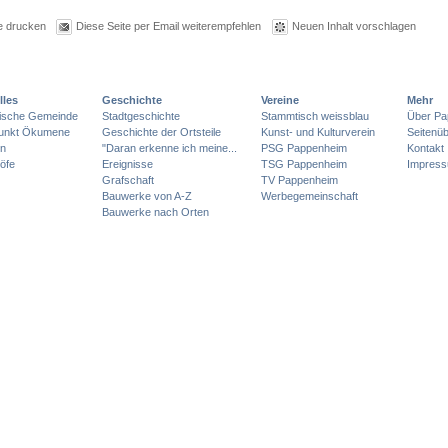
e drucken
Diese Seite per Email weiterempfehlen
Neuen Inhalt vorschlagen
lles
Geschichte
Vereine
Mehr
lische Gemeinde
Stadtgeschichte
Stammtisch weissblau
Über Pa
punkt Ökumene
Geschichte der Ortsteile
Kunst- und Kulturverein
Seitenüb
en
"Daran erkenne ich meine...
PSG Pappenheim
Kontakt
öfe
Ereignisse
TSG Pappenheim
Impres
Grafschaft
TV Pappenheim
Bauwerke von A-Z
Werbegemeinschaft
Bauwerke nach Orten