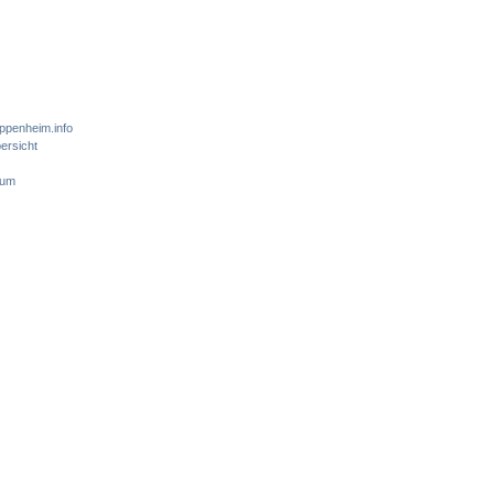
ppenheim.info
ersicht
sum