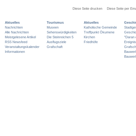
Diese Seite drucken
Diese Seite per Ema
Aktuelles
Tourismus
Aktuelles
Geschi
Nachrichten
Museen
Katholische Gemeinde
Stadtge
Alle Nachrichten
Sehenswürdigkeiten
Treffpunkt Ökumene
Geschic
Meistgelesene Artikel
Die Steinreichen 5
Kirchen
"Daran 
RSS Newsfeed
Ausflugsziele
Friedhöfe
Ereigni
Veranstaltungskalender
Grafschaft
Grafsch
Informationen
Bauwer
Bauwer