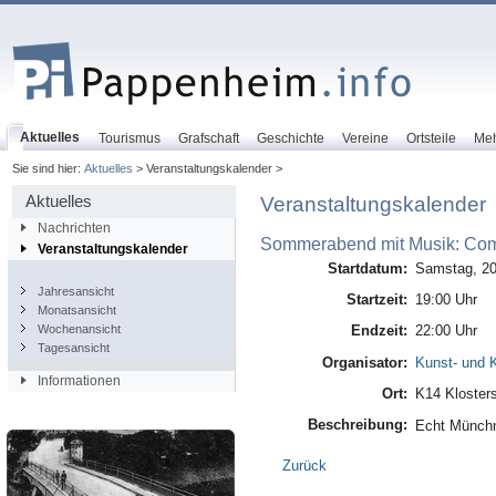
Aktuelles
Tourismus
Grafschaft
Geschichte
Vereine
Ortsteile
Me
Sie sind hier:
Aktuelles
> Veranstaltungskalender >
Aktuelles
Veranstaltungskalender
Nachrichten
Sommerabend mit Musik: Com
Veranstaltungskalender
Startdatum:
Samstag, 20
Jahresansicht
Startzeit:
19:00 Uhr
Monatsansicht
Wochenansicht
Endzeit:
22:00 Uhr
Tagesansicht
Organisator:
Kunst- und K
Informationen
Ort:
K14 Kloster
Beschreibung:
Echt Münchn
Zurück