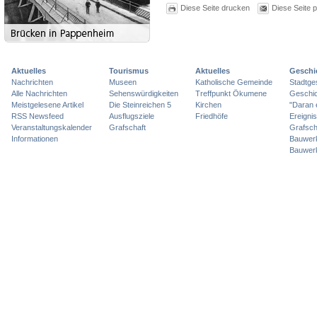
Diese Seite drucken
Diese Seite 
Aktuelles
Tourismus
Aktuelles
Geschi
Nachrichten
Museen
Katholische Gemeinde
Stadtge
Alle Nachrichten
Sehenswürdigkeiten
Treffpunkt Ökumene
Geschic
Meistgelesene Artikel
Die Steinreichen 5
Kirchen
"Daran 
RSS Newsfeed
Ausflugsziele
Friedhöfe
Ereigni
Veranstaltungskalender
Grafschaft
Grafsch
Informationen
Bauwer
Bauwer