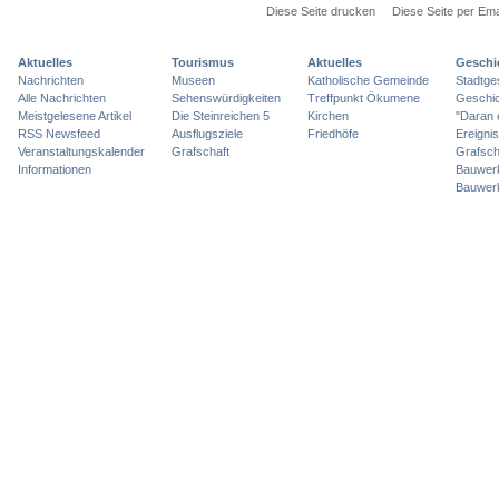
Diese Seite drucken
Diese Seite per Ema
Aktuelles
Tourismus
Aktuelles
Geschi
Nachrichten
Museen
Katholische Gemeinde
Stadtge
Alle Nachrichten
Sehenswürdigkeiten
Treffpunkt Ökumene
Geschic
Meistgelesene Artikel
Die Steinreichen 5
Kirchen
"Daran 
RSS Newsfeed
Ausflugsziele
Friedhöfe
Ereigni
Veranstaltungskalender
Grafschaft
Grafsch
Informationen
Bauwer
Bauwer