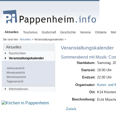
Aktuelles
Tourismus
Grafschaft
Geschichte
Vereine
Ortsteile
Me
Sie sind hier:
Aktuelles
> Veranstaltungskalender >
Aktuelles
Veranstaltungskalender
Nachrichten
Sommerabend mit Musik: Com
Veranstaltungskalender
Startdatum:
Samstag, 20
Jahresansicht
Startzeit:
19:00 Uhr
Monatsansicht
Wochenansicht
Endzeit:
22:00 Uhr
Tagesansicht
Organisator:
Kunst- und K
Informationen
Ort:
K14 Kloster
Beschreibung:
Echt Münchn
Zurück