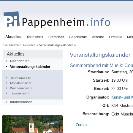
Aktuelles
Tourismus
Grafschaft
Geschichte
Vereine
Ortsteile
Me
Sie sind hier:
Aktuelles
> Veranstaltungskalender >
Aktuelles
Veranstaltungskalender
Nachrichten
Sommerabend mit Musik: Com
Veranstaltungskalender
Startdatum:
Samstag, 20
Jahresansicht
Startzeit:
19:00 Uhr
Monatsansicht
Wochenansicht
Endzeit:
22:00 Uhr
Tagesansicht
Organisator:
Kunst- und K
Informationen
Ort:
K14 Kloster
Beschreibung:
Echt Münchn
Zurück