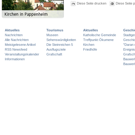
Diese Seite drucken
Diese Seite 
Aktuelles
Tourismus
Aktuelles
Geschi
Nachrichten
Museen
Katholische Gemeinde
Stadtge
Alle Nachrichten
Sehenswürdigkeiten
Treffpunkt Ökumene
Geschic
Meistgelesene Artikel
Die Steinreichen 5
Kirchen
"Daran 
RSS Newsfeed
Ausflugsziele
Friedhöfe
Ereigni
Veranstaltungskalender
Grafschaft
Grafsch
Informationen
Bauwer
Bauwer