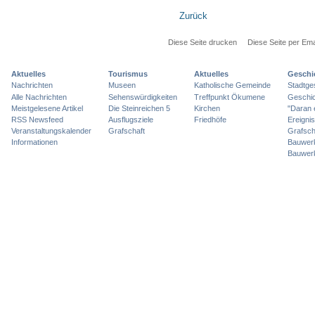
Zurück
Diese Seite drucken
Diese Seite per Ema
Aktuelles
Tourismus
Aktuelles
Geschi
Nachrichten
Museen
Katholische Gemeinde
Stadtge
Alle Nachrichten
Sehenswürdigkeiten
Treffpunkt Ökumene
Geschic
Meistgelesene Artikel
Die Steinreichen 5
Kirchen
"Daran 
RSS Newsfeed
Ausflugsziele
Friedhöfe
Ereigni
Veranstaltungskalender
Grafschaft
Grafsch
Informationen
Bauwer
Bauwer