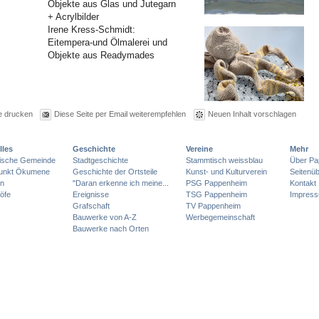
Objekte aus Glas und Jutegarn
+ Acrylbilder
Irene Kress-Schmidt:
Eitempera-und Ölmalerei und
Objekte aus Readymades
e drucken
Diese Seite per Email weiterempfehlen
Neuen Inhalt vorschlagen
lles
Geschichte
Vereine
Mehr
lische Gemeinde
Stadtgeschichte
Stammtisch weissblau
Über Pa
punkt Ökumene
Geschichte der Ortsteile
Kunst- und Kulturverein
Seitenüb
en
"Daran erkenne ich meine...
PSG Pappenheim
Kontakt
öfe
Ereignisse
TSG Pappenheim
Impres
Grafschaft
TV Pappenheim
Bauwerke von A-Z
Werbegemeinschaft
Bauwerke nach Orten