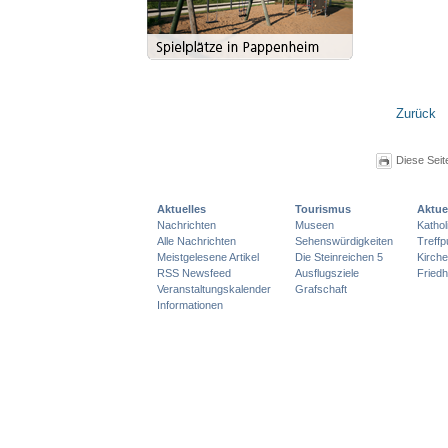
Zurück
Diese Seit
Aktuelles
Tourismus
Aktue
Nachrichten
Museen
Katho
Alle Nachrichten
Sehenswürdigkeiten
Treff
Meistgelesene Artikel
Die Steinreichen 5
Kirch
RSS Newsfeed
Ausflugsziele
Friedh
Veranstaltungskalender
Grafschaft
Informationen