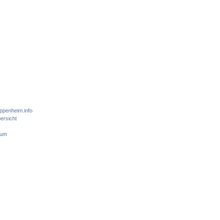
ppenheim.info
ersicht
sum