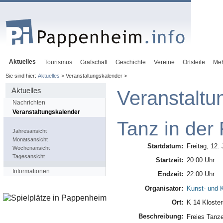
Aktuelles
Tourismus
Grafschaft
Geschichte
Vereine
Ortsteile
Me
Sie sind hier:
Aktuelles
> Veranstaltungskalender >
Aktuelles
Veranstaltu
Nachrichten
Veranstaltungskalender
Tanz in der
Jahresansicht
Monatsansicht
Startdatum:
Freitag, 12.
Wochenansicht
Tagesansicht
Startzeit:
20:00 Uhr
Informationen
Endzeit:
22:00 Uhr
Organisator:
Kunst- und K
Ort:
K 14 Kloster
Beschreibung:
Freies Tanz