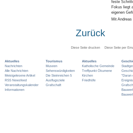
feste Schrit
Fokus liegt 
eigenen Gef
Mit Andreas 
Zurück
Diese Seite drucken
Diese Seite per Ema
Aktuelles
Tourismus
Aktuelles
Geschi
Nachrichten
Museen
Katholische Gemeinde
Stadtge
Alle Nachrichten
Sehenswürdigkeiten
Treffpunkt Ökumene
Geschic
Meistgelesene Artikel
Die Steinreichen 5
Kirchen
"Daran 
RSS Newsfeed
Ausflugsziele
Friedhöfe
Ereigni
Veranstaltungskalender
Grafschaft
Grafsch
Informationen
Bauwer
Bauwer