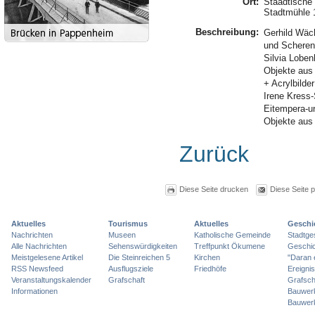
Ort:
Staädtische 
Stadtmühle 
Beschreibung:
Gerhild Wäch
und Scheren
Silvia Loben
Objekte aus
+ Acrylbilder
Irene Kress
Eitempera-u
Objekte au
Zurück
Diese Seite drucken
Diese Seite 
Aktuelles
Tourismus
Aktuelles
Geschi
Nachrichten
Museen
Katholische Gemeinde
Stadtge
Alle Nachrichten
Sehenswürdigkeiten
Treffpunkt Ökumene
Geschic
Meistgelesene Artikel
Die Steinreichen 5
Kirchen
"Daran 
RSS Newsfeed
Ausflugsziele
Friedhöfe
Ereigni
Veranstaltungskalender
Grafschaft
Grafsch
Informationen
Bauwer
Bauwer