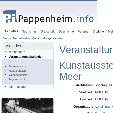
Aktuelles
Tourismus
Grafschaft
Geschichte
Vereine
Ortsteile
Me
Sie sind hier:
Aktuelles
> Veranstaltungskalender >
Aktuelles
Veranstaltu
Nachrichten
Veranstaltungskalender
Kunstausste
Jahresansicht
Monatsansicht
Meer
Wochenansicht
Tagesansicht
Startdatum:
Sonntag, 14.
Informationen
Startzeit:
14:00 Uhr
Endzeit:
17:00 Uhr
Organisator:
Kunst- und K