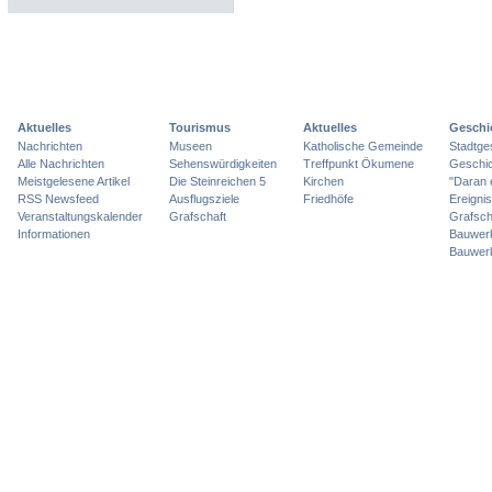
Aktuelles
Tourismus
Aktuelles
Geschi
Nachrichten
Museen
Katholische Gemeinde
Stadtge
Alle Nachrichten
Sehenswürdigkeiten
Treffpunkt Ökumene
Geschic
Meistgelesene Artikel
Die Steinreichen 5
Kirchen
"Daran 
RSS Newsfeed
Ausflugsziele
Friedhöfe
Ereigni
Veranstaltungskalender
Grafschaft
Grafsch
Informationen
Bauwer
Bauwer