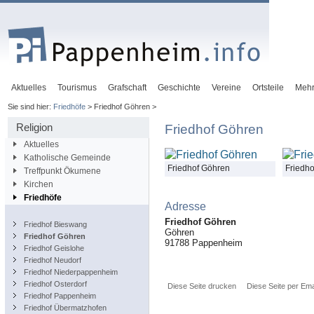
Aktuelles
Tourismus
Grafschaft
Geschichte
Vereine
Ortsteile
Meh
Sie sind hier:
Friedhöfe
> Friedhof Göhren >
Religion
Friedhof Göhren
Aktuelles
Katholische Gemeinde
Friedhof Göhren
Friedh
Treffpunkt Ökumene
Kirchen
Friedhöfe
Adresse
Friedhof Göhren
Friedhof Bieswang
Göhren
Friedhof Göhren
91788
Pappenheim
Friedhof Geislohe
Friedhof Neudorf
Friedhof Niederpappenheim
Friedhof Osterdorf
Diese Seite drucken
Diese Seite per Ema
Friedhof Pappenheim
Friedhof Übermatzhofen