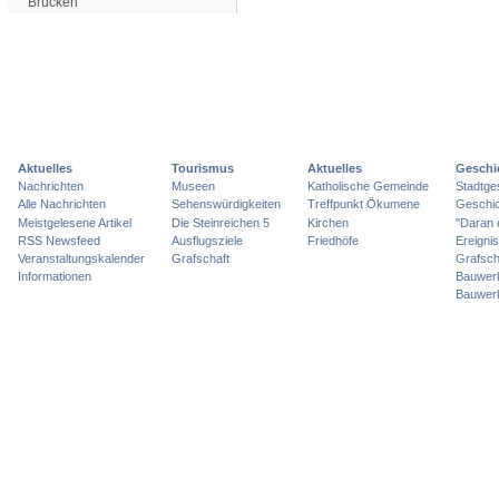
Brücken
Aktuelles
Tourismus
Aktuelles
Geschi
Nachrichten
Museen
Katholische Gemeinde
Stadtge
Alle Nachrichten
Sehenswürdigkeiten
Treffpunkt Ökumene
Geschic
Meistgelesene Artikel
Die Steinreichen 5
Kirchen
"Daran 
RSS Newsfeed
Ausflugsziele
Friedhöfe
Ereigni
Veranstaltungskalender
Grafschaft
Grafsch
Informationen
Bauwer
Bauwer