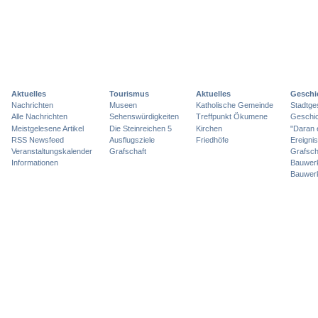
Aktuelles
Tourismus
Aktuelles
Geschi
Nachrichten
Museen
Katholische Gemeinde
Stadtge
Alle Nachrichten
Sehenswürdigkeiten
Treffpunkt Ökumene
Geschic
Meistgelesene Artikel
Die Steinreichen 5
Kirchen
"Daran 
RSS Newsfeed
Ausflugsziele
Friedhöfe
Ereigni
Veranstaltungskalender
Grafschaft
Grafsch
Informationen
Bauwer
Bauwer