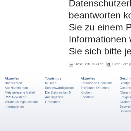
Datenschutzerk
beantworten k
Sie zu einem P
Informationen
Sie sich bitte 
Diese Seite drucken
Diese Seite 
Aktuelles
Tourismus
Aktuelles
Geschi
Nachrichten
Museen
Katholische Gemeinde
Stadtge
Alle Nachrichten
Sehenswürdigkeiten
Treffpunkt Ökumene
Geschic
Meistgelesene Artikel
Die Steinreichen 5
Kirchen
"Daran 
RSS Newsfeed
Ausflugsziele
Friedhöfe
Ereigni
Veranstaltungskalender
Grafschaft
Grafsch
Informationen
Bauwer
Bauwer