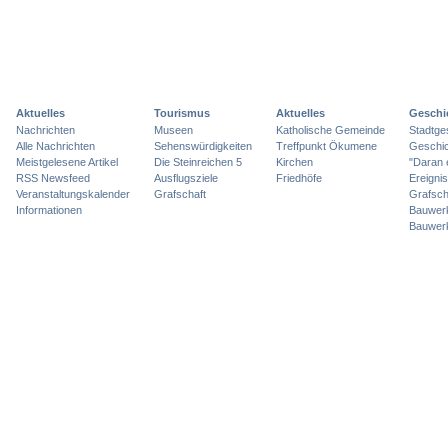
Aktuelles
Tourismus
Aktuelles
Geschi
Nachrichten
Museen
Katholische Gemeinde
Stadtge
Alle Nachrichten
Sehenswürdigkeiten
Treffpunkt Ökumene
Geschic
Meistgelesene Artikel
Die Steinreichen 5
Kirchen
"Daran 
RSS Newsfeed
Ausflugsziele
Friedhöfe
Ereigni
Veranstaltungskalender
Grafschaft
Grafsch
Informationen
Bauwer
Bauwer