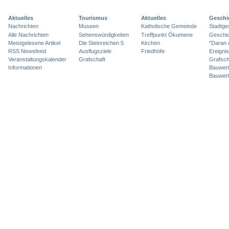
Aktuelles
Tourismus
Aktuelles
Geschi
Nachrichten
Museen
Katholische Gemeinde
Stadtge
Alle Nachrichten
Sehenswürdigkeiten
Treffpunkt Ökumene
Geschic
Meistgelesene Artikel
Die Steinreichen 5
Kirchen
"Daran 
RSS Newsfeed
Ausflugsziele
Friedhöfe
Ereigni
Veranstaltungskalender
Grafschaft
Grafsch
Informationen
Bauwer
Bauwer