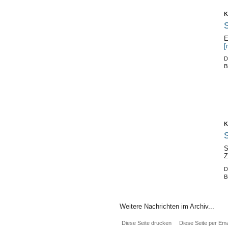
K
S
E
[
D
B
K
S
S
Z
D
B
Weitere Nachrichten im Archiv...
Diese Seite drucken
Diese Seite per Ema