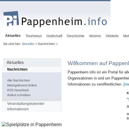
Aktuelles
Tourismus
Grafschaft
Geschichte
Vereine
Ortsteile
Me
Sie sind hier:
Aktuelles
> Nachrichten >
Aktuelles
Willkommen auf Pappenh
Nachrichten
Pappenheim.info ist ein Portal für al
Organisationen in und um Pappenheim
Alle Nachrichten
Informationen zu veröffentlichen.
[me
Meistgelesene Artikel
RSS Newsfeed
K
Artikel schreiben
"
Veranstaltungskalender
A
Informationen
M
B