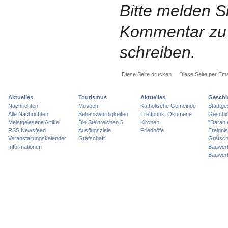
Bitte melden S
Kommentar zu 
schreiben.
Diese Seite drucken
Diese Seite per Ema
Aktuelles
Tourismus
Aktuelles
Geschi
Nachrichten
Museen
Katholische Gemeinde
Stadtge
Alle Nachrichten
Sehenswürdigkeiten
Treffpunkt Ökumene
Geschic
Meistgelesene Artikel
Die Steinreichen 5
Kirchen
"Daran 
RSS Newsfeed
Ausflugsziele
Friedhöfe
Ereigni
Veranstaltungskalender
Grafschaft
Grafsch
Informationen
Bauwer
Bauwer