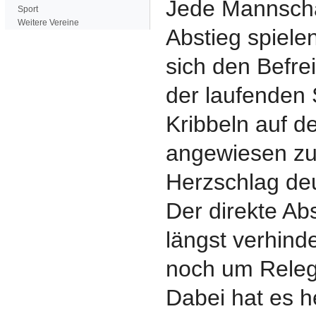
Jede Mannscha
Sport
Weitere Vereine
Abstieg spiele
sich den Befre
der laufenden 
Kribbeln auf de
angewiesen zu 
Herzschlag deu
Der direkte Abs
längst verhinde
noch um Relega
Dabei hat es h