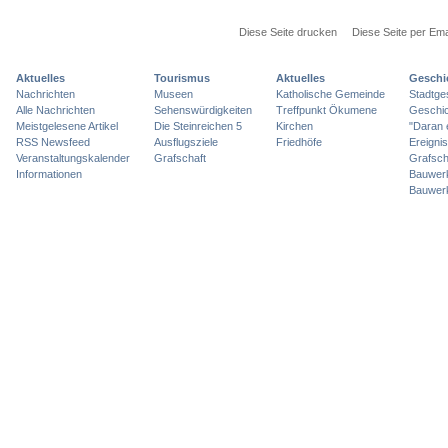
Diese Seite drucken
Diese Seite per Ema
Aktuelles
Tourismus
Aktuelles
Geschi
Nachrichten
Museen
Katholische Gemeinde
Stadtge
Alle Nachrichten
Sehenswürdigkeiten
Treffpunkt Ökumene
Geschic
Meistgelesene Artikel
Die Steinreichen 5
Kirchen
"Daran 
RSS Newsfeed
Ausflugsziele
Friedhöfe
Ereigni
Veranstaltungskalender
Grafschaft
Grafsch
Informationen
Bauwer
Bauwer