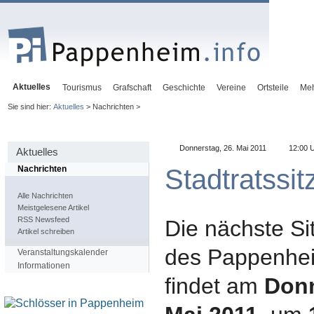
Aktuelles
Tourismus
Grafschaft
Geschichte
Vereine
Ortsteile
Me
Sie sind hier:
Aktuelles
> Nachrichten >
Donnerstag, 26. Mai 2011
12:00 
Aktuelles
Stadtratssi
Nachrichten
Alle Nachrichten
Meistgelesene Artikel
RSS Newsfeed
Die nächste Si
Artikel schreiben
des Pappenhei
Veranstaltungskalender
Informationen
findet am
Donn