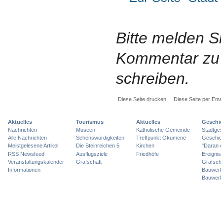
Bitte melden S
Kommentar zu 
schreiben.
Diese Seite drucken
Diese Seite per Ema
Aktuelles
Tourismus
Aktuelles
Geschi
Nachrichten
Museen
Katholische Gemeinde
Stadtge
Alle Nachrichten
Sehenswürdigkeiten
Treffpunkt Ökumene
Geschic
Meistgelesene Artikel
Die Steinreichen 5
Kirchen
"Daran 
RSS Newsfeed
Ausflugsziele
Friedhöfe
Ereigni
Veranstaltungskalender
Grafschaft
Grafsch
Informationen
Bauwer
Bauwer