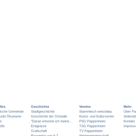
lles
Geschichte
Vereine
Mehr
lische Gemeinde
Stadtgeschichte
Stammtisch weissblau
Über Pa
punkt Ökumene
Geschichte der Ortsteile
Kunst- und Kulturverein
Seitenüb
en
"Daran erkenne ich meine...
PSG Pappenheim
Kontakt
öfe
Ereignisse
TSG Pappenheim
Impres
Grafschaft
TV Pappenheim
Bauwerke von A-Z
Werbegemeinschaft