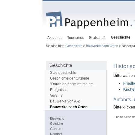
Geschichte
Aktuelles
Tourismus
Grafschaft
Sie sind hier:
Geschichte
>
Bauwerke nach Orten
> Niederp
Geschichte
Histori
Stadtgeschichte
Bitte wähle
Geschichte der Ortsteile
Friedh
"Daran erkenne ich meine...
Kirche
Ereignisse
Vereine
Anfahrts-
Bauwerke von A-Z
Bitte klicke
Bauwerke nach Orten
Diese Seite d
Bieswang
Geislohe
Göhren
Neudorf