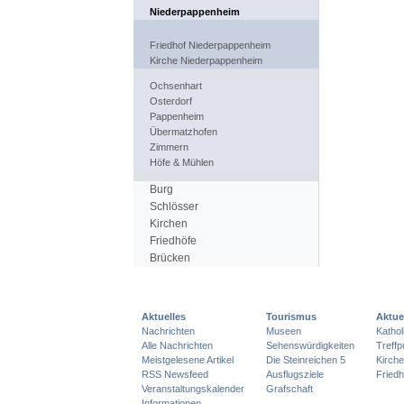
Niederpappenheim
Friedhof Niederpappenheim
Kirche Niederpappenheim
Ochsenhart
Osterdorf
Pappenheim
Übermatzhofen
Zimmern
Höfe & Mühlen
Burg
Schlösser
Kirchen
Friedhöfe
Brücken
Aktuelles
Tourismus
Aktue
Nachrichten
Museen
Katho
Alle Nachrichten
Sehenswürdigkeiten
Treff
Meistgelesene Artikel
Die Steinreichen 5
Kirch
RSS Newsfeed
Ausflugsziele
Friedh
Veranstaltungskalender
Grafschaft
Informationen