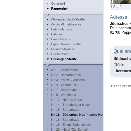
Osterdorf
Infotafel
Pappenheim
Adresse
Alexander-Beck-Straße
Jüdisches 
An der Altmühlbrücke
Deisingerst
Bahnhofstraße
91788
Papp
Bahnweg
Bauhofstraße
Bgm.-Rukwid-Straße
Brunnmühlgasse
Quellen
Dechantshof
Bildnach
Deisinger-Straße
(Rückseite
Nr. 1 - Wieserhaus
Literatur
Nr. 2 - Bäckerei Held
Nr. 3 - Ehem. Gasthaus
Nr. 4 - Weißes Roß
Diese Seite d
Nr. 7 - Bürgerhaus
Nr. 9 - Wohnhaus
Nr. 12 - Hofrats-Haus
Nr. 14 - Treuchtlinger Haus
Nr. 15 - Bürgerhaus
Nr. 16 - Jüdisches Kaufmanns-Haus
Nr. 18 - Bürgerhaus
Nr. 19 - Ehem. Judenschule
Nr. 20 - Hotel "Zur Sonne"