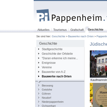
Geschichte
Aktuelles
Tourismus
Grafschaft
Sie sind hier:
Geschichte
>
Bauwerke nach Orten
>
Pappenh
Geschichte
Jüdisch
Stadtgeschichte
Geschichte der Ortsteile
"Daran erkenne ich meine...
Ereignisse
Vereine
Bauwerke von A-Z
Bauwerke nach Orten
Kaufmannsh
Bieswang
Geislohe
Göhren
Neudorf
Niederpappenheim
Ochsenhart