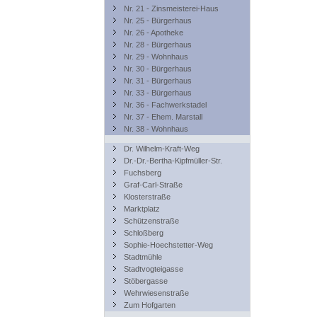
Nr. 21 - Zinsmeisterei-Haus
Nr. 25 - Bürgerhaus
Nr. 26 - Apotheke
Nr. 28 - Bürgerhaus
Nr. 29 - Wohnhaus
Nr. 30 - Bürgerhaus
Nr. 31 - Bürgerhaus
Nr. 33 - Bürgerhaus
Nr. 36 - Fachwerkstadel
Nr. 37 - Ehem. Marstall
Nr. 38 - Wohnhaus
Dr. Wilhelm-Kraft-Weg
Dr.-Dr.-Bertha-Kipfmüller-Str.
Fuchsberg
Graf-Carl-Straße
Klosterstraße
Marktplatz
Schützenstraße
Schloßberg
Sophie-Hoechstetter-Weg
Stadtmühle
Stadtvogteigasse
Stöbergasse
Wehrwiesenstraße
Zum Hofgarten