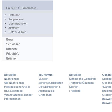
Haus Nr. 4 - Bauernhaus
Osterdorf
Pappenheim
Übermatzhofen
Zimmern
Höfe & Mühlen
Burg
Schlösser
Kirchen
Friedhöfe
Brücken
Aktuelles
Tourismus
Aktuelles
Geschi
Nachrichten
Museen
Katholische Gemeinde
Stadtge
Alle Nachrichten
Sehenswürdigkeiten
Treffpunkt Ökumene
Geschic
Meistgelesene Artikel
Die Steinreichen 5
Kirchen
"Daran 
RSS Newsfeed
Ausflugsziele
Friedhöfe
Ereigni
Veranstaltungskalender
Grafschaft
Grafsch
Informationen
Bauwer
Bauwer