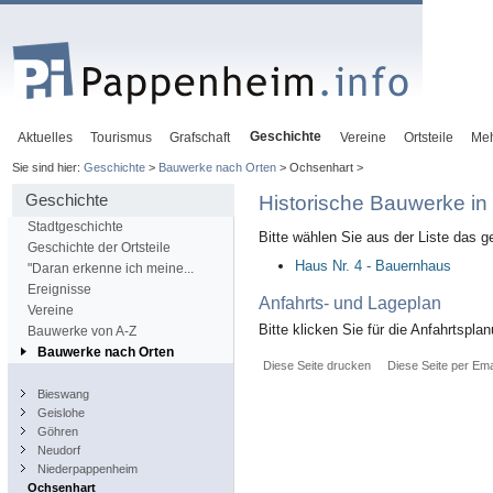
Geschichte
Aktuelles
Tourismus
Grafschaft
Vereine
Ortsteile
Me
Sie sind hier:
Geschichte
>
Bauwerke nach Orten
> Ochsenhart >
Geschichte
Historische Bauwerke in
Stadtgeschichte
Bitte wählen Sie aus der Liste das 
Geschichte der Ortsteile
Haus Nr. 4 - Bauernhaus
"Daran erkenne ich meine...
Ereignisse
Anfahrts- und Lageplan
Vereine
Bitte klicken Sie für die Anfahrtspla
Bauwerke von A-Z
Bauwerke nach Orten
Diese Seite drucken
Diese Seite per Ema
Bieswang
Geislohe
Göhren
Neudorf
Niederpappenheim
Ochsenhart