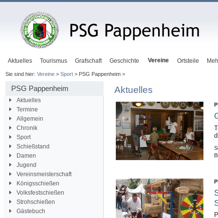
Vereine
Aktuelles
Tourismus
Grafschaft
Geschichte
Ortsteile
Meh
Sie sind hier:
Vereine
>
Sport
> PSG Pappenheim >
PSG Pappenheim
Aktuelles
Aktuelles
P
Termine
Allgemein
Chronik
T
d
Sport
Schießstand
S
B
Damen
Jugend
Vereinsmeisterschaft
P
Königsschießen
S
Volksfestschießen
S
Strohschießen
Gästebuch
P