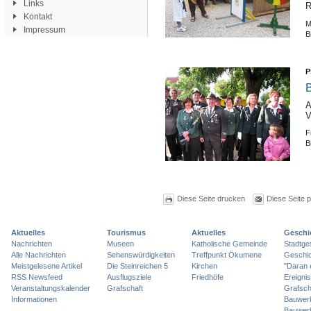
Links
R
Kontakt
M
Impressum
B
P
B
A
V
F
B
Diese Seite drucken
Diese Seite 
Aktuelles
Tourismus
Aktuelles
Geschi
Nachrichten
Museen
Katholische Gemeinde
Stadtge
Alle Nachrichten
Sehenswürdigkeiten
Treffpunkt Ökumene
Geschic
Meistgelesene Artikel
Die Steinreichen 5
Kirchen
"Daran 
RSS Newsfeed
Ausflugsziele
Friedhöfe
Ereigni
Veranstaltungskalender
Grafschaft
Grafsch
Informationen
Bauwer
Bauwer