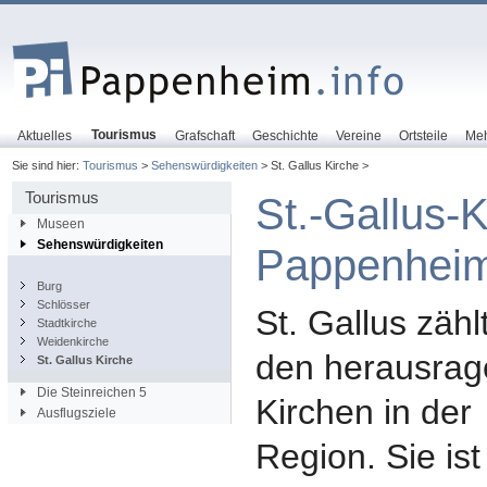
Tourismus
Aktuelles
Grafschaft
Geschichte
Vereine
Ortsteile
Me
Sie sind hier:
Tourismus
>
Sehenswürdigkeiten
> St. Gallus Kirche >
Tourismus
St.-Gallus-K
Museen
Sehenswürdigkeiten
Pappenhei
Burg
Schlösser
St. Gallus zähl
Stadtkirche
Weidenkirche
den herausra
St. Gallus Kirche
Die Steinreichen 5
Kirchen in der
Ausflugsziele
Region. Sie ist