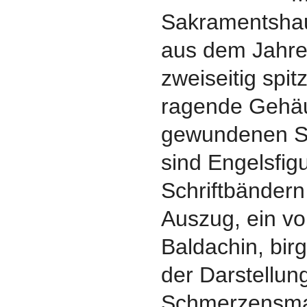
Sakramentsha
aus dem Jahre
zweiseitig spi
ragende Gehäus
gewundenen Säu
sind Engelsfig
Schriftbändern
Auszug, ein von
Baldachin, birgt
der Darstellun
Schmerzensma