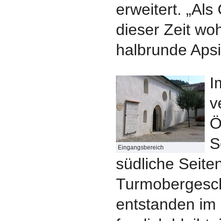
erweitert. „Als
dieser Zeit wo
halbrunde Apsi
I
v
Ö
S
Eingangsbereich
südliche Seite
Turmobergesch
entstanden im 