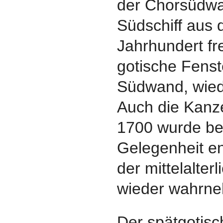
der Chorsüdw
Südschiff aus 
Jahrhundert fr
gotische Fenste
Südwand, wied
Auch die Kanze
1700 wurde bei
Gelegenheit ent
der mittelalte
wieder wahrne
Der spätgotisc