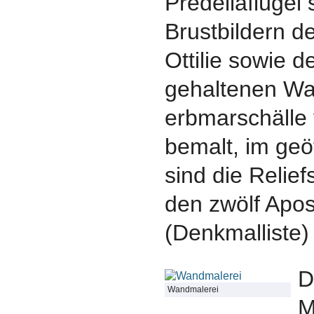
Predellaflügel
Brustbildern d
Ottilie sowie 
gehaltenen Wa
erbmarschälle
bemalt, im geö
sind die Relie
den zwölf Apos
(Denkmalliste
D
Wandmalerei
M