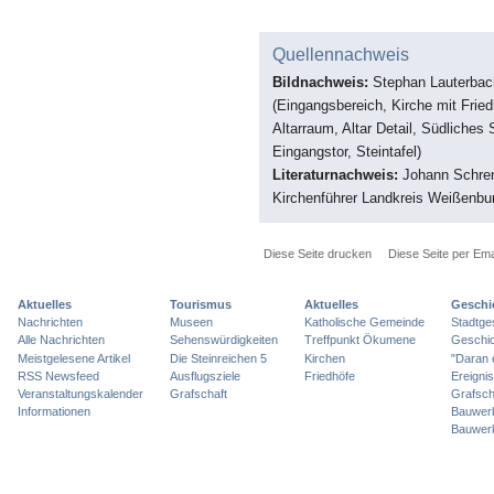
Quellennachweis
Bildnachweis:
Stephan Lauterbach 
(Eingangsbereich, Kirche mit Frie
Altarraum, Altar Detail, Südliches
Eingangstor, Steintafel)
Literaturnachweis:
Johann Schrenk
Kirchenführer Landkreis Weißenb
Diese Seite drucken
Diese Seite per Ema
Aktuelles
Tourismus
Aktuelles
Geschi
Nachrichten
Museen
Katholische Gemeinde
Stadtge
Alle Nachrichten
Sehenswürdigkeiten
Treffpunkt Ökumene
Geschic
Meistgelesene Artikel
Die Steinreichen 5
Kirchen
"Daran 
RSS Newsfeed
Ausflugsziele
Friedhöfe
Ereigni
Veranstaltungskalender
Grafschaft
Grafsch
Informationen
Bauwer
Bauwer