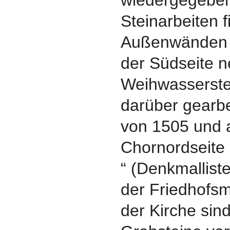
wiedergegeben
Steinarbeiten 
Außenwänden d
der Südseite n
Weihwasserste
darüber gearbe
von 1505 und 
Chornordseite
“ (Denkmallis
der Friedhofs
der Kirche sin