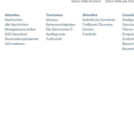
Diese Seite drucken
Diese Seite per Ema
Aktuelles
Tourismus
Aktuelles
Geschi
Nachrichten
Museen
Katholische Gemeinde
Stadtge
Alle Nachrichten
Sehenswürdigkeiten
Treffpunkt Ökumene
Geschic
Meistgelesene Artikel
Die Steinreichen 5
Kirchen
"Daran 
RSS Newsfeed
Ausflugsziele
Friedhöfe
Ereigni
Veranstaltungskalender
Grafschaft
Grafsch
Informationen
Bauwer
Bauwer