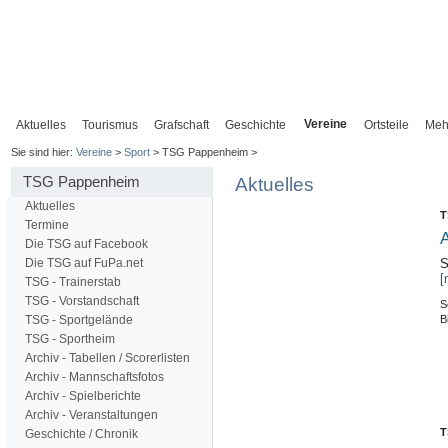
Vereine
Aktuelles
Tourismus
Grafschaft
Geschichte
Ortsteile
Meh
Sie sind hier:
Vereine
>
Sport
> TSG Pappenheim >
TSG Pappenheim
Aktuelles
Aktuelles
T
Termine
A
Die TSG auf Facebook
Die TSG auf FuPa.net
S
[
TSG - Trainerstab
TSG - Vorstandschaft
S
B
TSG - Sportgelände
TSG - Sportheim
Archiv - Tabellen / Scorerlisten
Archiv - Mannschaftsfotos
Archiv - Spielberichte
Archiv - Veranstaltungen
T
Geschichte / Chronik