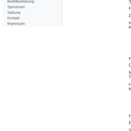
T
Beitrittserklärung
Sponsoren
Satzung
Z
Kontakt
S
Impressum
B
T
C
N
T
F
B
T
F
S