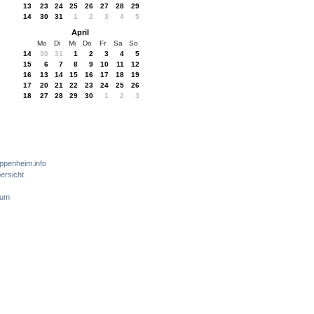
13
23
24
25
26
27
28
29
14
30
31
1
2
3
4
5
April
Mo
Di
Mi
Do
Fr
Sa
So
14
30
31
1
2
3
4
5
15
6
7
8
9
10
11
12
16
13
14
15
16
17
18
19
17
20
21
22
23
24
25
26
18
27
28
29
30
1
2
3
ppenheim.info
ersicht
sum