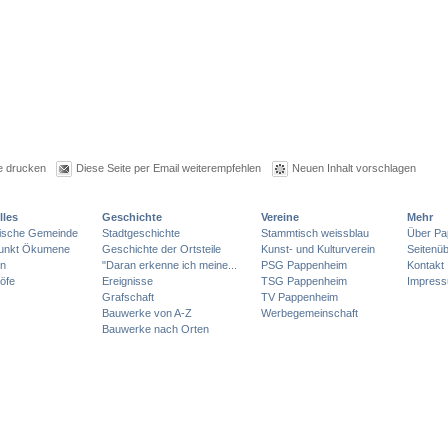
e drucken
Diese Seite per Email weiterempfehlen
Neuen Inhalt vorschlagen
lles
Geschichte
Vereine
Mehr
lische Gemeinde
Stadtgeschichte
Stammtisch weissblau
Über Pa
punkt Ökumene
Geschichte der Ortsteile
Kunst- und Kulturverein
Seitenüb
en
"Daran erkenne ich meine...
PSG Pappenheim
Kontakt
öfe
Ereignisse
TSG Pappenheim
Impres
Grafschaft
TV Pappenheim
Bauwerke von A-Z
Werbegemeinschaft
Bauwerke nach Orten