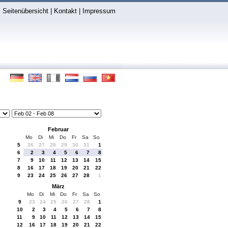
Seitenübersicht
|
Kontakt
|
Impressum
Februar
Mo
Di
Mi
Do
Fr
Sa
So
5
26
27
28
29
30
31
1
6
2
3
4
5
6
7
8
7
9
10
11
12
13
14
15
8
16
17
18
19
20
21
22
9
23
24
25
26
27
28
1
März
Mo
Di
Mi
Do
Fr
Sa
So
9
23
24
25
26
27
28
1
10
2
3
4
5
6
7
8
11
9
10
11
12
13
14
15
12
16
17
18
19
20
21
22