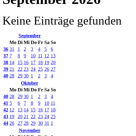
Keine Einträge gefunden
September
Mo
Di
Mi
Do
Fr
Sa
So
36
31
1
2
3
4
5
6
37
7
8
9
10
11
12
13
38
14
15
16
17
18
19
20
39
21
22
23
24
25
26
27
40
28
29
30
1
2
3
4
Oktober
Mo
Di
Mi
Do
Fr
Sa
So
40
28
29
30
1
2
3
4
41
5
6
7
8
9
10
11
42
12
13
14
15
16
17
18
43
19
20
21
22
23
24
25
44
26
27
28
29
30
31
1
November