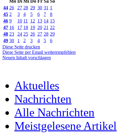
Mo
Di
Mi
Do
Fr
Sa
So
44
26
27
28
29
30
31
1
45
2
3
4
5
6
7
8
46
9
10
11
12
13
14
15
47
16
17
18
19
20
21
22
48
23
24
25
26
27
28
29
49
30
1
2
3
4
5
6
Diese Seite drucken
Diese Seite per Email weiterempfehlen
Neuen Inhalt vorschlagen
Aktuelles
Nachrichten
Alle Nachrichten
Meistgelesene Artikel