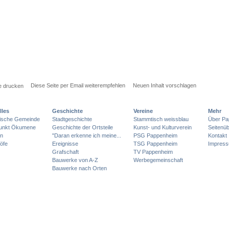
Diese Seite per Email weiterempfehlen
Neuen Inhalt vorschlagen
e drucken
lles
Geschichte
Vereine
Mehr
lische Gemeinde
Stadtgeschichte
Stammtisch weissblau
Über Pa
punkt Ökumene
Geschichte der Ortsteile
Kunst- und Kulturverein
Seitenüb
en
"Daran erkenne ich meine...
PSG Pappenheim
Kontakt
öfe
Ereignisse
TSG Pappenheim
Impres
Grafschaft
TV Pappenheim
Bauwerke von A-Z
Werbegemeinschaft
Bauwerke nach Orten