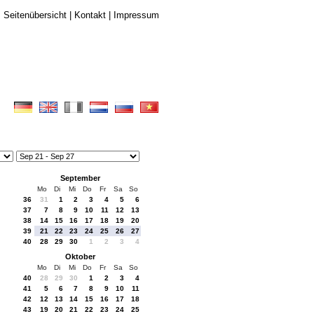
Seitenübersicht
|
Kontakt
|
Impressum
September
Mo
Di
Mi
Do
Fr
Sa
So
36
31
1
2
3
4
5
6
37
7
8
9
10
11
12
13
38
14
15
16
17
18
19
20
39
21
22
23
24
25
26
27
40
28
29
30
1
2
3
4
Oktober
Mo
Di
Mi
Do
Fr
Sa
So
40
28
29
30
1
2
3
4
41
5
6
7
8
9
10
11
42
12
13
14
15
16
17
18
43
19
20
21
22
23
24
25