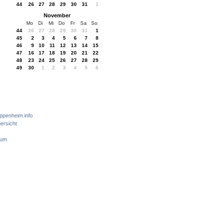
44
26
27
28
29
30
31
1
November
Mo
Di
Mi
Do
Fr
Sa
So
44
26
27
28
29
30
31
1
45
2
3
4
5
6
7
8
46
9
10
11
12
13
14
15
47
16
17
18
19
20
21
22
48
23
24
25
26
27
28
29
49
30
1
2
3
4
5
6
ppenheim.info
ersicht
sum