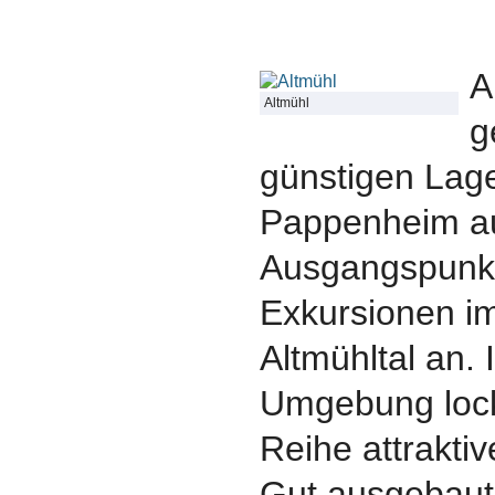
A
Altmühl
g
günstigen Lage
Pappenheim au
Ausgangspunkt 
Exkursionen i
Altmühltal an.
Umgebung loc
Reihe attraktiv
Gut ausgebaut