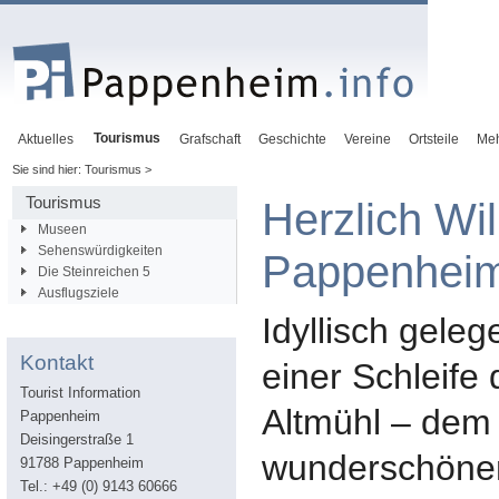
Tourismus
Aktuelles
Grafschaft
Geschichte
Vereine
Ortsteile
Me
Sie sind hier: Tourismus >
Tourismus
Herzlich Wi
Museen
Sehenswürdigkeiten
Pappenhei
Die Steinreichen 5
Ausflugsziele
Idyllisch geleg
Kontakt
einer Schleife 
Tourist Information
Altmühl – dem
Pappenheim
Deisingerstraße 1
wunderschöne
91788 Pappenheim
Tel.: +49 (0) 9143 60666