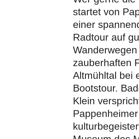
startet von P
einer spannen
Radtour auf g
Wanderwegen 
zauberhaften F
Altmühltal bei 
Bootstour. Ba
Klein versprich
Pappenheimer 
kulturbegeiste
Museum des Ma