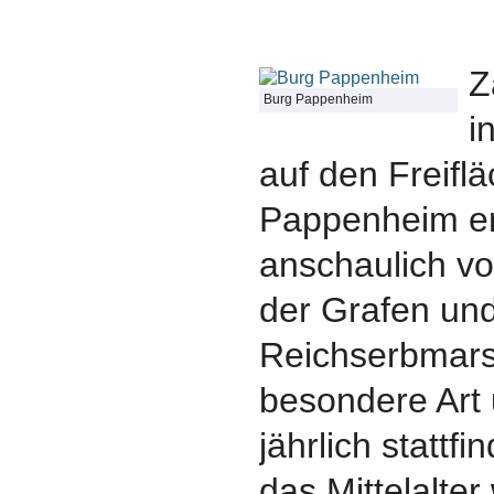
Z
Burg Pappenheim
i
auf den Freifl
Pappenheim er
anschaulich vo
der Grafen un
Reichserbmarsc
besondere Art 
jährlich stattfi
das Mittelalte