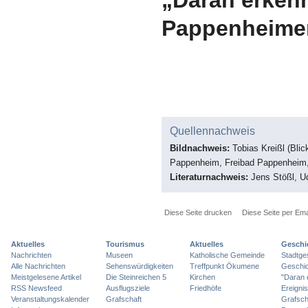
Pappenheime
Quellennachweis
Bildnachweis:
Tobias Kreißl (Bli
Pappenheim, Freibad Pappenheim, 
Literaturnachweis:
Jens Stößl, U
Diese Seite drucken
Diese Seite per Ema
Aktuelles
Tourismus
Aktuelles
Geschi
Nachrichten
Museen
Katholische Gemeinde
Stadtge
Alle Nachrichten
Sehenswürdigkeiten
Treffpunkt Ökumene
Geschic
Meistgelesene Artikel
Die Steinreichen 5
Kirchen
"Daran 
RSS Newsfeed
Ausflugsziele
Friedhöfe
Ereigni
Veranstaltungskalender
Grafschaft
Grafsch