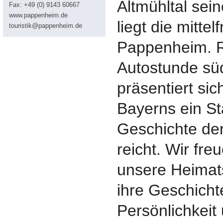
Altmühltal se
Fax: +49 (0) 9143 60667
www.pappenheim.de
liegt die mitte
touristik@pappenheim.de
Pappenheim. 
Autostunde sü
präsentiert sic
Bayerns ein St
Geschichte de
reicht. Wir fre
unsere Heimat
ihre Geschichte
Persönlichkeit