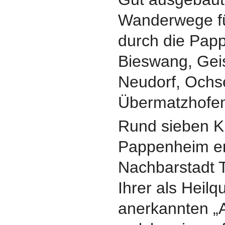
Wanderwege f
durch die Papp
Bieswang, Gei
Neudorf, Ochse
Übermatzhofe
Rund sieben K
Pappenheim ent
Nachbarstadt T
Ihrer als Heilq
anerkannten „