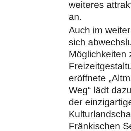
weiteres attrak
an.
Auch im weite
sich abwechsl
Möglichkeiten 
Freizeitgestalt
eröffnete „Alt
Weg“ lädt dazu
der einzigarti
Kulturlandsch
Fränkischen S