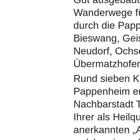
Wanderwege f
durch die Papp
Bieswang, Gei
Neudorf, Ochse
Übermatzhofe
Rund sieben K
Pappenheim ent
Nachbarstadt T
Ihrer als Heilq
anerkannten „