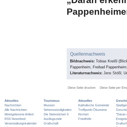
Pappenheime
Quellennachweis
Bildnachweis:
Tobias Kreißl (Bli
Pappenheim, Freibad Pappenheim, 
Literaturnachweis:
Jens Stößl, U
Diese Seite drucken
Diese Seite per Ema
Aktuelles
Tourismus
Aktuelles
Geschi
Nachrichten
Museen
Katholische Gemeinde
Stadtge
Alle Nachrichten
Sehenswürdigkeiten
Treffpunkt Ökumene
Geschic
Meistgelesene Artikel
Die Steinreichen 5
Kirchen
"Daran 
RSS Newsfeed
Ausflugsziele
Friedhöfe
Ereigni
Veranstaltungskalender
Grafschaft
Grafsch