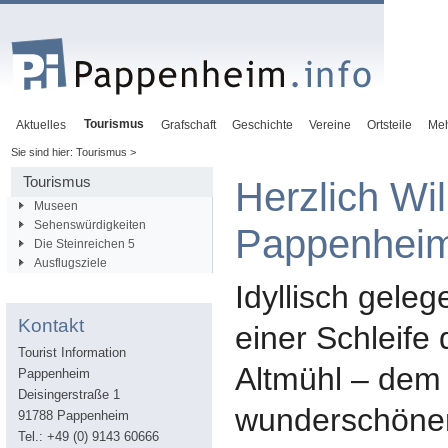
Tourismus
Aktuelles
Grafschaft
Geschichte
Vereine
Ortsteile
Me
Sie sind hier: Tourismus >
Tourismus
Herzlich Wi
Museen
Sehenswürdigkeiten
Pappenhei
Die Steinreichen 5
Ausflugsziele
Idyllisch geleg
Kontakt
einer Schleife 
Tourist Information
Altmühl – dem
Pappenheim
Deisingerstraße 1
wunderschöne
91788 Pappenheim
Tel.: +49 (0) 9143 60666