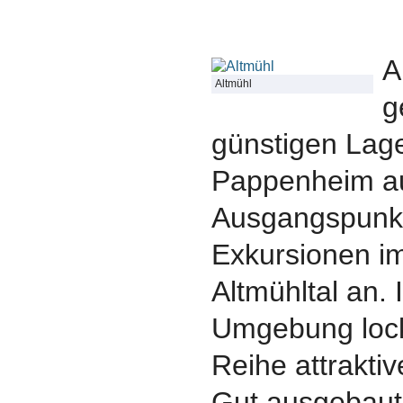
A
Altmühl
g
günstigen Lage
Pappenheim au
Ausgangspunkt 
Exkursionen i
Altmühltal an.
Umgebung loc
Reihe attraktiv
Gut ausgebaut