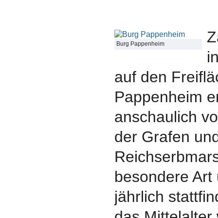
Z
Burg Pappenheim
i
auf den Freifl
Pappenheim er
anschaulich vo
der Grafen un
Reichserbmarsc
besondere Art 
jährlich stattfi
das Mittelalte