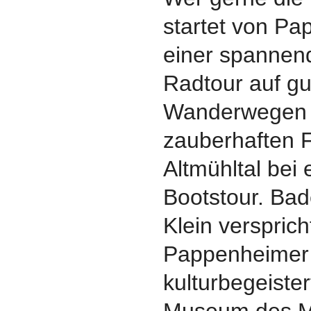
startet von P
einer spannen
Radtour auf g
Wanderwegen 
zauberhaften F
Altmühltal bei 
Bootstour. Ba
Klein versprich
Pappenheimer 
kulturbegeiste
Museum des Ma