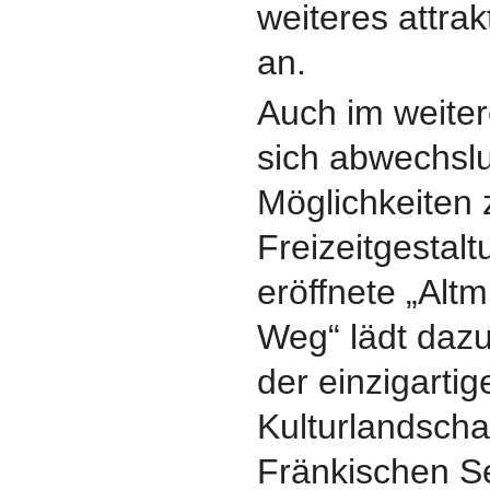
weiteres attrak
an.
Auch im weite
sich abwechsl
Möglichkeiten 
Freizeitgestalt
eröffnete „Alt
Weg“ lädt dazu
der einzigarti
Kulturlandsch
Fränkischen S