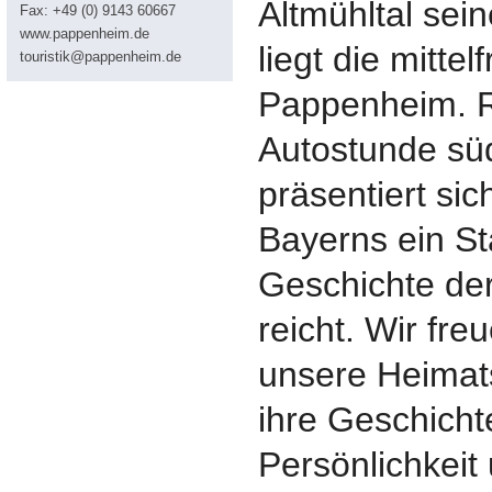
Altmühltal se
Fax: +49 (0) 9143 60667
www.pappenheim.de
liegt die mitte
touristik@pappenheim.de
Pappenheim. 
Autostunde sü
präsentiert sic
Bayerns ein St
Geschichte de
reicht. Wir fre
unsere Heimat
ihre Geschichte
Persönlichkeit