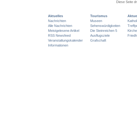
Diese Seite d
Aktuelles
Tourismus
Aktue
Nachrichten
Museen
Katho
Alle Nachrichten
Sehenswürdigkeiten
Treff
Meistgelesene Artikel
Die Steinreichen 5
Kirch
RSS Newsfeed
Ausflugsziele
Friedh
Veranstaltungskalender
Grafschaft
Informationen