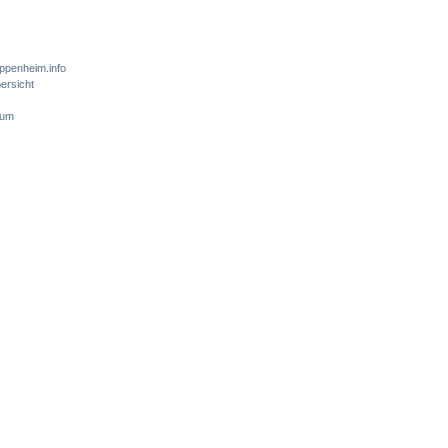
ppenheim.info
ersicht
sum