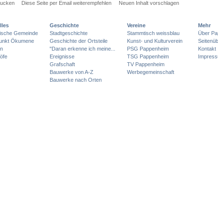
rucken
Diese Seite per Email weiterempfehlen
Neuen Inhalt vorschlagen
lles
Geschichte
Vereine
Mehr
lische Gemeinde
Stadtgeschichte
Stammtisch weissblau
Über Pa
punkt Ökumene
Geschichte der Ortsteile
Kunst- und Kulturverein
Seitenüb
en
"Daran erkenne ich meine...
PSG Pappenheim
Kontakt
öfe
Ereignisse
TSG Pappenheim
Impres
Grafschaft
TV Pappenheim
Bauwerke von A-Z
Werbegemeinschaft
Bauwerke nach Orten