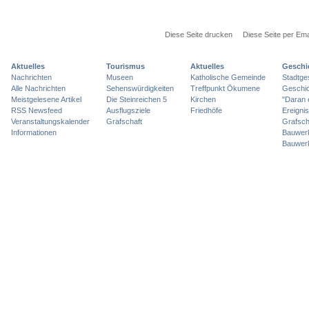
Diese Seite drucken
Diese Seite per Ema
Aktuelles
Tourismus
Aktuelles
Geschi
Nachrichten
Museen
Katholische Gemeinde
Stadtge
Alle Nachrichten
Sehenswürdigkeiten
Treffpunkt Ökumene
Geschic
Meistgelesene Artikel
Die Steinreichen 5
Kirchen
"Daran 
RSS Newsfeed
Ausflugsziele
Friedhöfe
Ereigni
Veranstaltungskalender
Grafschaft
Grafsch
Informationen
Bauwer
Bauwer