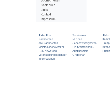
Strohschießen
Gästebuch
Links
Kontakt
Impressum
Aktuelles
Tourismus
Aktue
Nachrichten
Museen
Katho
Alle Nachrichten
Sehenswürdigkeiten
Treff
Meistgelesene Artikel
Die Steinreichen 5
Kirch
RSS Newsfeed
Ausflugsziele
Friedh
Veranstaltungskalender
Grafschaft
Informationen