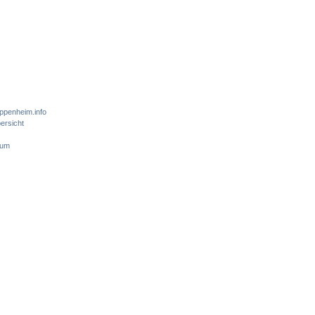
ppenheim.info
ersicht
sum