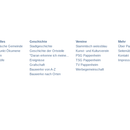
lles
Geschichte
Vereine
Mehr
lische Gemeinde
Stadtgeschichte
Stammtisch weissblau
Über Pa
punkt Ökumene
Geschichte der Ortsteile
Kunst- und Kulturverein
Seitenüb
en
"Daran erkenne ich meine...
PSG Pappenheim
Kontakt
öfe
Ereignisse
TSG Pappenheim
Impres
Grafschaft
TV Pappenheim
Bauwerke von A-Z
Werbegemeinschaft
Bauwerke nach Orten