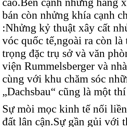
cao.Bên cạnh nhửng hảng x
bán còn nhửng khía cạnh c
:Nhửng kỷ thuật xây cất n
vóc quốc tế,ngoài ra còn là 
trọng đặc trụ sở và văn ph
viện Rummelsberger và nhà
cùng với khu chăm sóc nhữ
„Dachsbau“ cũng là một thí
Sự mòi mọc kinh tế nối liề
đất lân cận.Sự gần gủi với 