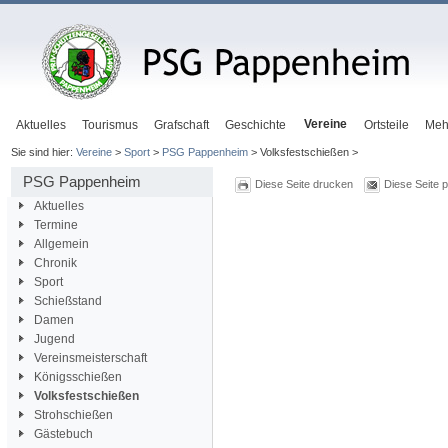
Vereine
Aktuelles
Tourismus
Grafschaft
Geschichte
Ortsteile
Meh
Sie sind hier:
Vereine
>
Sport
>
PSG Pappenheim
> Volksfestschießen >
PSG Pappenheim
Diese Seite drucken
Diese Seite 
Aktuelles
Termine
Allgemein
Chronik
Sport
Schießstand
Damen
Jugend
Vereinsmeisterschaft
Königsschießen
Volksfestschießen
Strohschießen
Gästebuch