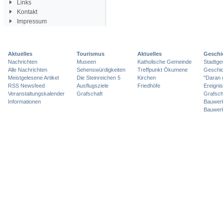
Links
Kontakt
Impressum
Aktuelles
Tourismus
Aktuelles
Geschi
Nachrichten
Museen
Katholische Gemeinde
Stadtge
Alle Nachrichten
Sehenswürdigkeiten
Treffpunkt Ökumene
Geschic
Meistgelesene Artikel
Die Steinreichen 5
Kirchen
"Daran 
RSS Newsfeed
Ausflugsziele
Friedhöfe
Ereigni
Veranstaltungskalender
Grafschaft
Grafsch
Informationen
Bauwer
Bauwer