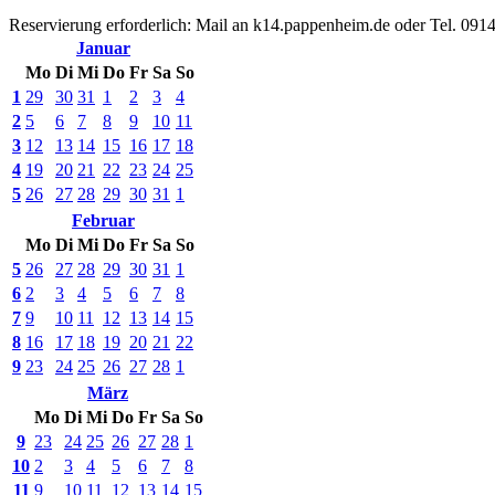
Reservierung erforderlich: Mail an k14.pappenheim.de oder Tel. 091
Januar
Mo
Di
Mi
Do
Fr
Sa
So
1
29
30
31
1
2
3
4
2
5
6
7
8
9
10
11
3
12
13
14
15
16
17
18
4
19
20
21
22
23
24
25
5
26
27
28
29
30
31
1
Februar
Mo
Di
Mi
Do
Fr
Sa
So
5
26
27
28
29
30
31
1
6
2
3
4
5
6
7
8
7
9
10
11
12
13
14
15
8
16
17
18
19
20
21
22
9
23
24
25
26
27
28
1
März
Mo
Di
Mi
Do
Fr
Sa
So
9
23
24
25
26
27
28
1
10
2
3
4
5
6
7
8
11
9
10
11
12
13
14
15