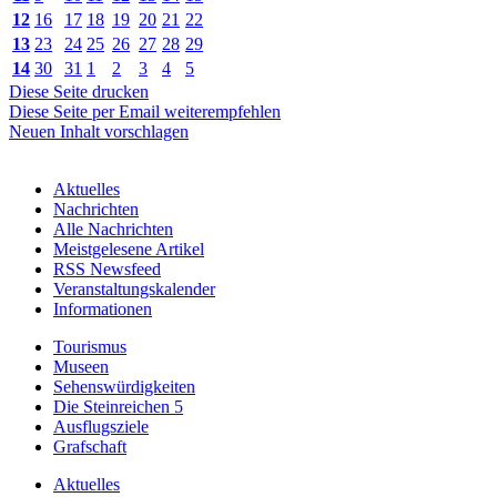
12
16
17
18
19
20
21
22
13
23
24
25
26
27
28
29
14
30
31
1
2
3
4
5
Diese Seite drucken
Diese Seite per Email weiterempfehlen
Neuen Inhalt vorschlagen
Aktuelles
Nachrichten
Alle Nachrichten
Meistgelesene Artikel
RSS Newsfeed
Veranstaltungskalender
Informationen
Tourismus
Museen
Sehenswürdigkeiten
Die Steinreichen 5
Ausflugsziele
Grafschaft
Aktuelles