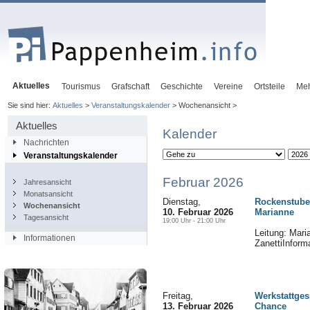
Aktuelles
Tourismus
Grafschaft
Geschichte
Vereine
Ortsteile
Me
Sie sind hier:
Aktuelles
>
Veranstaltungskalender
> Wochenansicht >
Aktuelles
Kalender
Nachrichten
Veranstaltungskalender
Februar 2026
Jahresansicht
Monatsansicht
Dienstag,
Rockenstube
Wochenansicht
10. Februar 2026
Marianne
Tagesansicht
19:00 Uhr - 21:00 Uhr
Leitung: Mari
Informationen
ZanettiInform
Freitag,
Werkstattges
13. Februar 2026
Chance