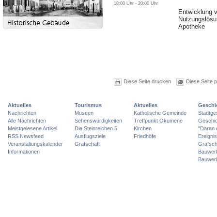
18:00 Uhr - 20:00 Uhr
Entwicklung v
Nutzungslösu
Apotheke
Diese Seite drucken
Diese Seite 
Aktuelles
Tourismus
Aktuelles
Geschi
Nachrichten
Museen
Katholische Gemeinde
Stadtge
Alle Nachrichten
Sehenswürdigkeiten
Treffpunkt Ökumene
Geschic
Meistgelesene Artikel
Die Steinreichen 5
Kirchen
"Daran 
RSS Newsfeed
Ausflugsziele
Friedhöfe
Ereigni
Veranstaltungskalender
Grafschaft
Grafsch
Informationen
Bauwer
Bauwer