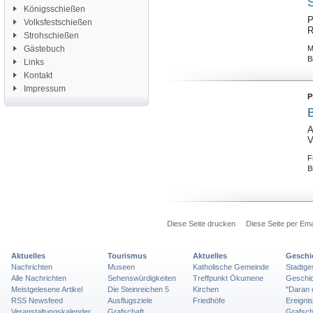
S
Königsschießen
P
Volksfestschießen
R
Strohschießen
M
Gästebuch
B
Links
Kontakt
Impressum
P
B
A
V
F
B
Diese Seite drucken
Diese Seite per Ema
Aktuelles
Tourismus
Aktuelles
Geschi
Nachrichten
Museen
Katholische Gemeinde
Stadtge
Alle Nachrichten
Sehenswürdigkeiten
Treffpunkt Ökumene
Geschic
Meistgelesene Artikel
Die Steinreichen 5
Kirchen
"Daran 
RSS Newsfeed
Ausflugsziele
Friedhöfe
Ereigni
Veranstaltungskalender
Grafschaft
Grafsch