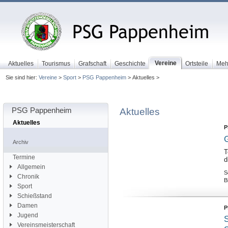
Vereine
Aktuelles
Tourismus
Grafschaft
Geschichte
Ortsteile
Meh
Sie sind hier:
Vereine
>
Sport
>
PSG Pappenheim
> Aktuelles >
PSG Pappenheim
Aktuelles
Aktuelles
P
Archiv
T
Termine
d
Allgemein
S
Chronik
B
Sport
Schießstand
Damen
P
Jugend
S
Vereinsmeisterschaft