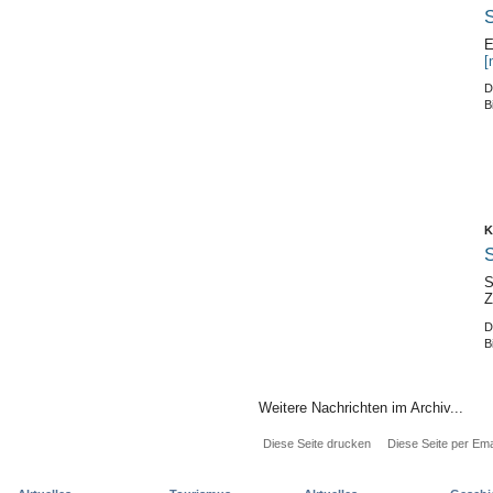
S
E
[
D
B
K
S
S
Z
D
B
Weitere Nachrichten im Archiv...
Diese Seite drucken
Diese Seite per Ema