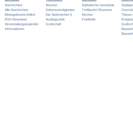
Aktuelles
Tourismus
Aktuelles
Geschi
Nachrichten
Museen
Katholische Gemeinde
Stadtge
Alle Nachrichten
Sehenswürdigkeiten
Treffpunkt Ökumene
Geschic
Meistgelesene Artikel
Die Steinreichen 5
Kirchen
"Daran 
RSS Newsfeed
Ausflugsziele
Friedhöfe
Ereigni
Veranstaltungskalender
Grafschaft
Grafsch
Informationen
Bauwer
Bauwer