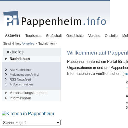
Aktuelles
Tourismus
Grafschaft
Geschichte
Vereine
Ortsteile
Me
Sie sind hier:
Aktuelles
> Nachrichten >
Aktuelles
Willkommen auf Pappenh
Nachrichten
Pappenheim.info ist ein Portal für al
Organisationen in und um Pappenheim
Alle Nachrichten
Informationen zu veröffentlichen.
[me
Meistgelesene Artikel
RSS Newsfeed
K
Artikel schreiben
"
Veranstaltungskalender
A
Informationen
M
B