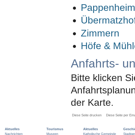
Pappenhei
Übermatzho
Zimmern
Höfe & Müh
Anfahrts- u
Bitte klicken Si
Anfahrtsplanun
der Karte.
Diese Seite drucken
Diese Seite per Ema
Aktuelles
Tourismus
Aktuelles
Geschi
Nachrichten
Museen
Katholische Gemeinde
Stadtge