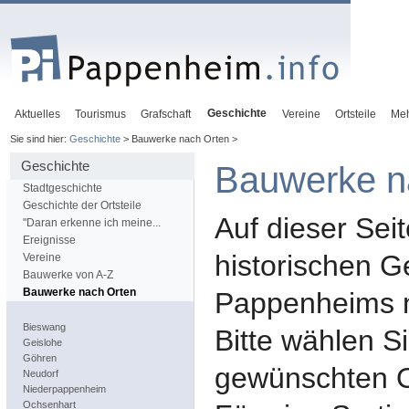
Geschichte
Aktuelles
Tourismus
Grafschaft
Vereine
Ortsteile
Me
Sie sind hier:
Geschichte
> Bauwerke nach Orten >
Geschichte
Bauwerke n
Stadtgeschichte
Geschichte der Ortsteile
Auf dieser Seit
"Daran erkenne ich meine...
Ereignisse
historischen 
Vereine
Bauwerke von A-Z
Bauwerke nach Orten
Pappenheims na
Bieswang
Bitte wählen S
Geislohe
Göhren
gewünschten Or
Neudorf
Niederpappenheim
Ochsenhart