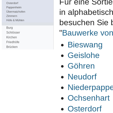
Für eine Sorti
Osterdorf
Pappenheim
in alphabetisc
Übermatzhofen
Zimmern
besuchen Sie b
Höfe & Mühlen
Burg
"
Bauwerke von
Schlösser
Kirchen
Bieswang
Friedhöfe
Brücken
Geislohe
Göhren
Neudorf
Niederpapp
Ochsenhart
Osterdorf