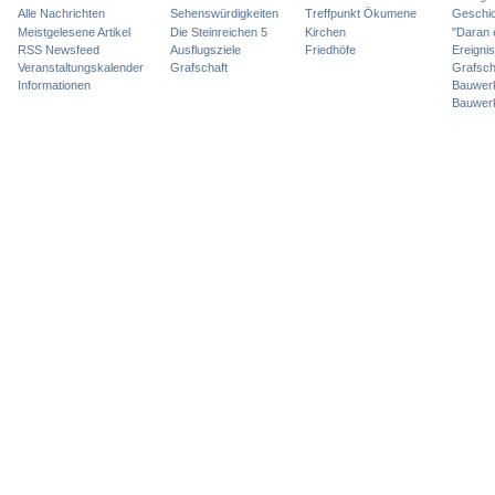
Alle Nachrichten
Sehenswürdigkeiten
Treffpunkt Ökumene
Geschic
Meistgelesene Artikel
Die Steinreichen 5
Kirchen
"Daran 
RSS Newsfeed
Ausflugsziele
Friedhöfe
Ereigni
Veranstaltungskalender
Grafschaft
Grafsch
Informationen
Bauwer
Bauwer