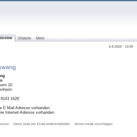
Vereine
Ortsteile
Mehr
6.8.2026 - 13:09
eswang
ang
co
urm 10
enheim
) 9143 1628
ne E-Mail Adresse vorhanden
ine Internet-Adresse vorhanden
rucken
Diese Seite per Email weiterempfehlen
Neuen Inhalt vorschlagen