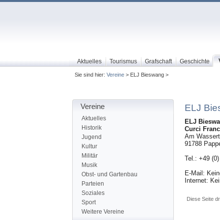
Aktuelles
Tourismus
Grafschaft
Geschichte
Sie sind hier:
Vereine
> ELJ Bieswang >
Vereine
ELJ Bi
Aktuelles
ELJ Biesw
Historik
Curci Fran
Am Wassert
Jugend
91788
Papp
Kultur
Militär
Tel.: +49 (0
Musik
E-Mail: Kei
Obst- und Gartenbau
Internet: Ke
Parteien
Soziales
Diese Seite d
Sport
Weitere Vereine