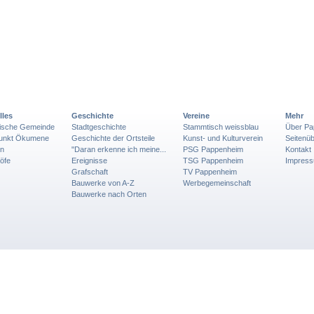
lles
Geschichte
Vereine
Mehr
lische Gemeinde
Stadtgeschichte
Stammtisch weissblau
Über Pa
punkt Ökumene
Geschichte der Ortsteile
Kunst- und Kulturverein
Seitenüb
en
"Daran erkenne ich meine...
PSG Pappenheim
Kontakt
öfe
Ereignisse
TSG Pappenheim
Impres
Grafschaft
TV Pappenheim
Bauwerke von A-Z
Werbegemeinschaft
Bauwerke nach Orten